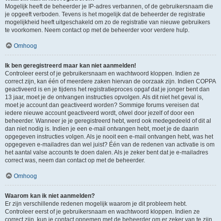
Mogelijk heeft de beheerder je IP-adres verbannen, of de gebruikersnaam die
je opgeeft verboden. Tevens is het mogelijk dat de beheerder de registratie
mogelijkheid heeft uitgeschakeld om zo de registratie van nieuwe gebruikers
te voorkomen. Neem contact op met de beheerder voor verdere hulp.
Omhoog
Ik ben geregistreerd maar kan niet aanmelden!
Controleer eerst of je gebruikersnaam en wachtwoord kloppen. Indien ze
correct zijn, kan één of meerdere zaken hiervan de oorzaak zijn. Indien COPPA
geactiveerd is en je tijdens het registratieproces opgaf dat je jonger bent dan
13 jaar, moet je de ontvangen instructies opvolgen. Als dit niet het geval is,
moet je account dan geactiveerd worden? Sommige forums vereisen dat
iedere nieuwe account geactiveerd wordt, ofwel door jezelf of door een
beheerder. Wanneer je je geregistreerd hebt, werd ook medegedeeld of dit al
dan niet nodig is. Indien je een e-mail ontvangen hebt, moet je de daarin
opgegeven instructies volgen. Als je nooit een e-mail ontvangen hebt, was het
opgegeven e-mailadres dan wel juist? Één van de redenen van activatie is om
het aantal valse accounts te doen dalen. Als je zeker bent dat je e-mailadres
correct was, neem dan contact op met de beheerder.
Omhoog
Waarom kan ik niet aanmelden?
Er zijn verschillende redenen mogelijk waarom je dit probleem hebt.
Controleer eerst of je gebruikersnaam en wachtwoord kloppen. Indien ze
correct zijn, kun je contact opnemen met de beheerder om er zeker van te zijn