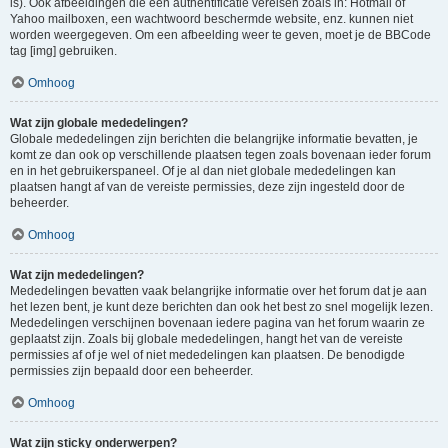
is). Ook afbeeldingen die een authentificatie vereisen zoals in: Hotmail of
Yahoo mailboxen, een wachtwoord beschermde website, enz. kunnen niet
worden weergegeven. Om een afbeelding weer te geven, moet je de BBCode
tag [img] gebruiken.
Omhoog
Wat zijn globale mededelingen?
Globale mededelingen zijn berichten die belangrijke informatie bevatten, je
komt ze dan ook op verschillende plaatsen tegen zoals bovenaan ieder forum
en in het gebruikerspaneel. Of je al dan niet globale mededelingen kan
plaatsen hangt af van de vereiste permissies, deze zijn ingesteld door de
beheerder.
Omhoog
Wat zijn mededelingen?
Mededelingen bevatten vaak belangrijke informatie over het forum dat je aan
het lezen bent, je kunt deze berichten dan ook het best zo snel mogelijk lezen.
Mededelingen verschijnen bovenaan iedere pagina van het forum waarin ze
geplaatst zijn. Zoals bij globale mededelingen, hangt het van de vereiste
permissies af of je wel of niet mededelingen kan plaatsen. De benodigde
permissies zijn bepaald door een beheerder.
Omhoog
Wat zijn sticky onderwerpen?