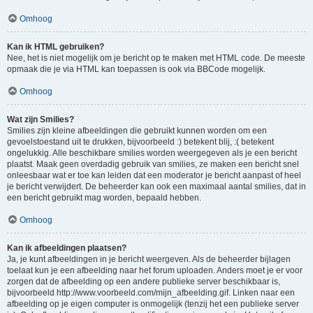
Omhoog
Kan ik HTML gebruiken?
Nee, het is niet mogelijk om je bericht op te maken met HTML code. De meeste
opmaak die je via HTML kan toepassen is ook via BBCode mogelijk.
Omhoog
Wat zijn Smilies?
Smilies zijn kleine afbeeldingen die gebruikt kunnen worden om een
gevoelstoestand uit te drukken, bijvoorbeeld :) betekent blij, :( betekent
ongelukkig. Alle beschikbare smilies worden weergegeven als je een bericht
plaatst. Maak geen overdadig gebruik van smilies, ze maken een bericht snel
onleesbaar wat er toe kan leiden dat een moderator je bericht aanpast of heel
je bericht verwijdert. De beheerder kan ook een maximaal aantal smilies, dat in
een bericht gebruikt mag worden, bepaald hebben.
Omhoog
Kan ik afbeeldingen plaatsen?
Ja, je kunt afbeeldingen in je bericht weergeven. Als de beheerder bijlagen
toelaat kun je een afbeelding naar het forum uploaden. Anders moet je er voor
zorgen dat de afbeelding op een andere publieke server beschikbaar is,
bijvoorbeeld http://www.voorbeeld.com/mijn_afbeelding.gif. Linken naar een
afbeelding op je eigen computer is onmogelijk (tenzij het een publieke server