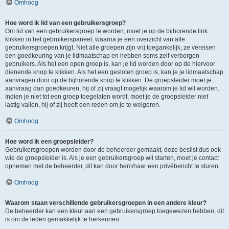
Omhoog
Hoe word ik lid van een gebruikersgroep?
Om lid van een gebruikersgroep te worden, moet je op de bijhorende link
klikken in het gebruikerspaneel, waarna je een overzicht van alle
gebruikersgroepen krijgt. Niet alle groepen zijn vrij toegankelijk, ze vereisen
een goedkeuring van je lidmaatschap en hebben soms zelf verborgen
gebruikers. Als het een open groep is, kan je lid worden door op de hiervoor
dienende knop te klikken. Als het een gesloten groep is, kan je je lidmaatschap
aanvragen door op de bijhorende knop te klikken. De groepsleider moet je
aanvraag dan goedkeuren, hij of zij vraagt mogelijk waarom je lid wil worden.
Indien je niet tot een groep toegelaten wordt, moet je de groepsleider niet
lastig vallen, hij of zij heeft een reden om je te weigeren.
Omhoog
Hoe word ik een groepsleider?
Gebruikersgroepen worden door de beheerder gemaakt, deze beslist dus ook
wie de groepsleider is. Als je een gebruikersgroep wil starten, moet je contact
opnemen met de beheerder, dit kan door hem/haar een privébericht te sturen.
Omhoog
Waarom staan verschillende gebruikersgroepen in een andere kleur?
De beheerder kan een kleur aan een gebruikersgroep toegewezen hebben, dit
is om de leden gemakkelijk te herkennen.