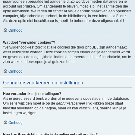
maar voor een bepaalde tijd aangemeld. Zo wordt vermeden dat anderen je
account misbruiken. Om aangemeld te blijven, moet je bij het aanmelden die
optie aanvinken. We raden dit echter af als je gebruik maakt van een openbare
computer, bijvoorbeeld op school, in de bibliotheek, in een internetcafé, enz.
Als deze optie niet beschikbaar is, heeft de beheerder deze uitgeschakeld.
Omhoog
Wat doet "verwijder cookies"?
"Verwijder cookies" zorgt dat alle cookies die door phpBB3 zijn aangemaakt,
weer verwijderd worden. Deze cookies zorgen ervoor dat je aangemeld wordt
en geven ook de mogelijkheid, indien de beheerder dit heeft inschakeld, om te
zien welke onderwerpen je al gelezen hebt.
Omhoog
Gebruikersvoorkeuren en instellingen
Hoe verander ik mijn instellingen?
Als je geregistreerd bent, worden al je gegevens opgeslagen in de database.
Om ze te wijzigen moet je op de
gebruikerspaneel
link klikken (deze staat
meestal bovenaan op de pagina, maar dit kan verschillen), daarna kun je je
instellingen wijzigen.
Omhoog
Hoe kan ik onzichtbaar zijn in de online gebruikers lijst?