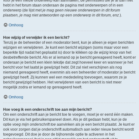
voor je een nieuw onderwerp kan aanmaken, de permissies die je al dan niet
hebt in het forum staan onderaan de pagina met onderwerpen of in een
onderwerp (de lijst met
je mag geen nieuwe onderwerpen in dit forum
plaatsen, je mag niet antwoorden op een onderwerp in dit forum, enz.
).
Omhoog
Hoe wijzig of verwijder ik een bericht?
Tenzij je de beheerder of een moderator bent, kun je alleen je eigen berichten
wijzigen en verwijderen. Je kunt een bericht wijzigen (soms maar voor een
beperkte tijd nadat het geplaatst is) door te klikken op de
wijzig
knop van het
desbetreffende bericht. Als er al iemand op je bericht gereageerd heeft, komt er
onderaan je bericht een klein tekstje dat zegt hoeveel keer en wanneer je het
bericht voor het laatst je gewijzigd hebt. Dit zal niet verschijnen als nog
niemand gereageerd heeft, evenmin als een beheerder of moderator je bericht
gewijzigd heeft. Zij kunnen wel een mededeling toevoegen, waarom ze je
bericht gewijzigd hebben. Het verwijderen van een bericht is niet meer
mogelijk zodra er iemand op gereageerd heeft.
Omhoog
Hoe voeg ik een onderschrift toe aan mijn bericht?
Om een onderschrift aan je bericht toe te voegen, moet je er eerst één maken.
Dit kun je via het gebruikerspaneel doen. Als je dit gedaan hebt, kun je de
optie
voeg mijn onderschrift toe
aanvinken als je een bericht plaatst. Je kunt er
ook voor zorgen dat je onderschrift automatisch aan ieder nieuw bericht wordt
toegevoegd. Dit doe je door de bijhorende optie te activeren in het