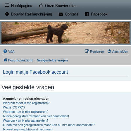
(Opens a new tab)
Hoofdpagina
Onze Bouvier-site
(Opens a new tab)
(Opens a new
Bouvier Rasbeschrijving
Contact
Facebook
V&A
Registreer
Aanmelden
Forumoverzicht
Veelgestelde vragen
Login met je Facebook account
Veelgestelde vragen
Aanmeld- en registratievragen
Waarom moet ik me registreren?
Wat is COPPA?
Waarom kan ik niet registreren?
Ik ben geregistreerd maar kan niet aanmelden!
Waarom kan ik niet aanmelden?
Ik heb me ooit geregistreerd maar kan nu niet meer aanmelden!?
Ik weet mijn wachtwoord niet meer!