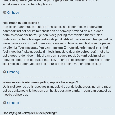
gebruikerspaneel (het is nog altijd mogelijk om het onderschrift uit te
schakelen als je het bericht plaatst).
Omhoog
Hoe maak ik een peiling?
Een peiling aanmaken is heel gemakkelijk, als je een nieuw onderwerp
aanmaakt (of het eerste bericht in een onderwerp bewerkt en als je daar
permissies voor hebt) zou je een "voeg peiling toe" tabblad moeten zien
onderaan het berichten-gedeelte (als je dit tabblad niet kan zien, heb je niet de
juiste permissies om peilingen aan te maken). Je moet een titel voor de peiling
invullen bij "peilingsvraag" en dan minstens 2 mogelijkheden invullen in het
"peilingopties"-tekstgedeelte (limiet is ingesteld door de beheerder), met elke
optie gescheiden door middel van een nieuwe regel. Je kunt ook instellen
hoeveel opties een gebruiker mag kiezen onder "opties per gebruiker" en een
tijdslimiet in dagen voor de peiling (0 is een peiling van oneindige duur).
Omhoog
Waarom kan ik niet meer peilingsopties toevoegen?
De limiet voor de peilingsopties is ingesteld door de beheerder. Indien je meer
opties denkt nodig te hebben dan het toegestane aantal, neem dan contact op
met de beheerder.
Omhoog
Hoe wijzig of verwijder ik een peiling?