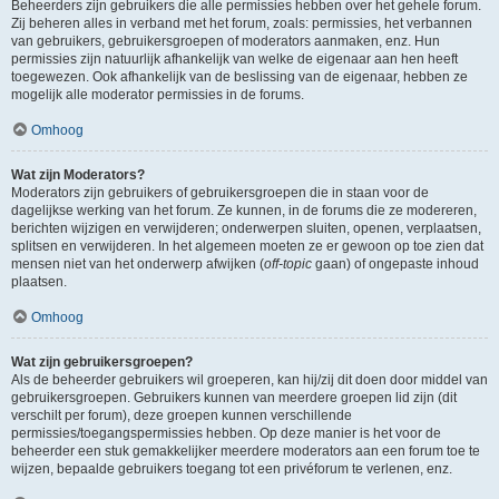
Beheerders zijn gebruikers die alle permissies hebben over het gehele forum.
Zij beheren alles in verband met het forum, zoals: permissies, het verbannen
van gebruikers, gebruikersgroepen of moderators aanmaken, enz. Hun
permissies zijn natuurlijk afhankelijk van welke de eigenaar aan hen heeft
toegewezen. Ook afhankelijk van de beslissing van de eigenaar, hebben ze
mogelijk alle moderator permissies in de forums.
Omhoog
Wat zijn Moderators?
Moderators zijn gebruikers of gebruikersgroepen die in staan voor de
dagelijkse werking van het forum. Ze kunnen, in de forums die ze modereren,
berichten wijzigen en verwijderen; onderwerpen sluiten, openen, verplaatsen,
splitsen en verwijderen. In het algemeen moeten ze er gewoon op toe zien dat
mensen niet van het onderwerp afwijken (
off-topic
gaan) of ongepaste inhoud
plaatsen.
Omhoog
Wat zijn gebruikersgroepen?
Als de beheerder gebruikers wil groeperen, kan hij/zij dit doen door middel van
gebruikersgroepen. Gebruikers kunnen van meerdere groepen lid zijn (dit
verschilt per forum), deze groepen kunnen verschillende
permissies/toegangspermissies hebben. Op deze manier is het voor de
beheerder een stuk gemakkelijker meerdere moderators aan een forum toe te
wijzen, bepaalde gebruikers toegang tot een privéforum te verlenen, enz.