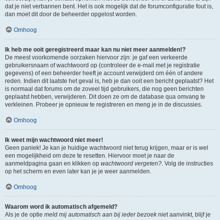
dat je niet verbannen bent. Het is ook mogelijk dat de forumconfiguratie fout is,
dan moet dit door de beheerder opgelost worden.
Omhoog
Ik heb me ooit geregistreerd maar kan nu niet meer aanmelden!?
De meest voorkomende oorzaken hiervoor zijn: je gaf een verkeerde
gebruikersnaam of wachtwoord op (controleer de e-mail met je registratie
gegevens) of een beheerder heeft je account verwijderd om één of andere
reden. Indien dit laatste het geval is, heb je dan ooit een bericht geplaatst? Het
is normaal dat forums om de zoveel tijd gebruikers, die nog geen berichten
geplaatst hebben, verwijderen. Dit doen ze om de database qua omvang te
verkleinen. Probeer je opnieuw te registreren en meng je in de discussies.
Omhoog
Ik weet mijn wachtwoord niet meer!
Geen paniek! Je kan je huidige wachtwoord niet terug krijgen, maar er is wel
een mogelijkheid om deze te resetten. Hiervoor moet je naar de
aanmeldpagina gaan en klikken op
wachtwoord vergeten?
. Volg de instructies
op het scherm en even later kan je je weer aanmelden.
Omhoog
Waarom word ik automatisch afgemeld?
Als je de optie
meld mij automatisch aan bij ieder bezoek
niet aanvinkt, blijf je