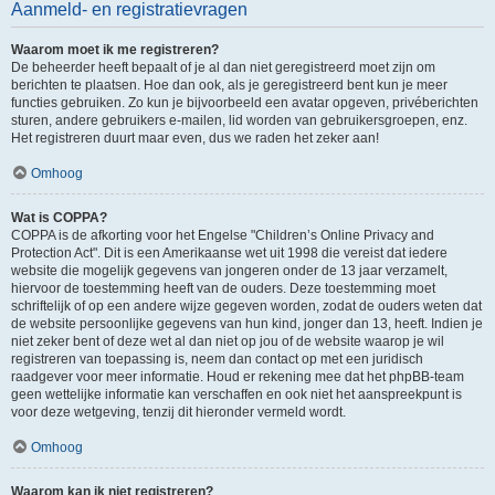
Aanmeld- en registratievragen
Waarom moet ik me registreren?
De beheerder heeft bepaalt of je al dan niet geregistreerd moet zijn om
berichten te plaatsen. Hoe dan ook, als je geregistreerd bent kun je meer
functies gebruiken. Zo kun je bijvoorbeeld een avatar opgeven, privéberichten
sturen, andere gebruikers e-mailen, lid worden van gebruikersgroepen, enz.
Het registreren duurt maar even, dus we raden het zeker aan!
Omhoog
Wat is COPPA?
COPPA is de afkorting voor het Engelse "Children’s Online Privacy and
Protection Act". Dit is een Amerikaanse wet uit 1998 die vereist dat iedere
website die mogelijk gegevens van jongeren onder de 13 jaar verzamelt,
hiervoor de toestemming heeft van de ouders. Deze toestemming moet
schriftelijk of op een andere wijze gegeven worden, zodat de ouders weten dat
de website persoonlijke gegevens van hun kind, jonger dan 13, heeft. Indien je
niet zeker bent of deze wet al dan niet op jou of de website waarop je wil
registreren van toepassing is, neem dan contact op met een juridisch
raadgever voor meer informatie. Houd er rekening mee dat het phpBB-team
geen wettelijke informatie kan verschaffen en ook niet het aanspreekpunt is
voor deze wetgeving, tenzij dit hieronder vermeld wordt.
Omhoog
Waarom kan ik niet registreren?