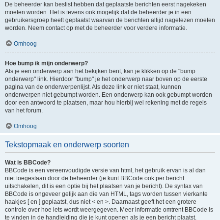
De beheerder kan beslist hebben dat geplaatste berichten eerst nagekeken
moeten worden. Het is tevens ook mogelijk dat de beheerder je in een
gebruikersgroep heeft geplaatst waarvan de berichten altijd nagelezen moeten
worden. Neem contact op met de beheerder voor verdere informatie.
Omhoog
Hoe bump ik mijn onderwerp?
Als je een onderwerp aan het bekijken bent, kan je klikken op de "bump
onderwerp" link. Hierdoor "bump" je het onderwerp naar boven op de eerste
pagina van de onderwerpenlijst. Als deze link er niet staat, kunnen
onderwerpen niet gebumpt worden. Een onderwerp kan ook gebumpt worden
door een antwoord te plaatsen, maar hou hierbij wel rekening met de regels
van het forum.
Omhoog
Tekstopmaak en onderwerp soorten
Wat is BBCode?
BBCode is een vereenvoudigde versie van html, het gebruik ervan is al dan
niet toegestaan door de beheerder (je kunt BBCode ook per bericht
uitschakelen, dit is een optie bij het plaatsen van je bericht). De syntax van
BBCode is ongeveer gelijk aan die van HTML, tags worden tussen vierkante
haakjes [ en ] geplaatst, dus niet < en >. Daarnaast geeft het een grotere
controle over hoe iets wordt weergegeven. Meer informatie omtrent BBCode is
te vinden in de handleiding die je kunt openen als je een bericht plaatst.