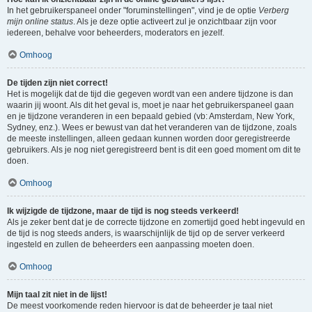
In het gebruikerspaneel onder "foruminstellingen", vind je de optie
Verberg
mijn online status
. Als je deze optie activeert zul je onzichtbaar zijn voor
iedereen, behalve voor beheerders, moderators en jezelf.
Omhoog
De tijden zijn niet correct!
Het is mogelijk dat de tijd die gegeven wordt van een andere tijdzone is dan
waarin jij woont. Als dit het geval is, moet je naar het gebruikerspaneel gaan
en je tijdzone veranderen in een bepaald gebied (vb: Amsterdam, New York,
Sydney, enz.). Wees er bewust van dat het veranderen van de tijdzone, zoals
de meeste instellingen, alleen gedaan kunnen worden door geregistreerde
gebruikers. Als je nog niet geregistreerd bent is dit een goed moment om dit te
doen.
Omhoog
Ik wijzigde de tijdzone, maar de tijd is nog steeds verkeerd!
Als je zeker bent dat je de correcte tijdzone en zomertijd goed hebt ingevuld en
de tijd is nog steeds anders, is waarschijnlijk de tijd op de server verkeerd
ingesteld en zullen de beheerders een aanpassing moeten doen.
Omhoog
Mijn taal zit niet in de lijst!
De meest voorkomende reden hiervoor is dat de beheerder je taal niet