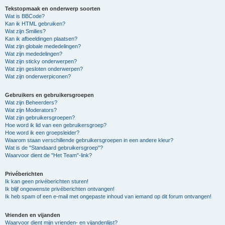
Tekstopmaak en onderwerp soorten
Wat is BBCode?
Kan ik HTML gebruiken?
Wat zijn Smilies?
Kan ik afbeeldingen plaatsen?
Wat zijn globale mededelingen?
Wat zijn mededelingen?
Wat zijn sticky onderwerpen?
Wat zijn gesloten onderwerpen?
Wat zijn onderwerpiconen?
Gebruikers en gebruikersgroepen
Wat zijn Beheerders?
Wat zijn Moderators?
Wat zijn gebruikersgroepen?
Hoe word ik lid van een gebruikersgroep?
Hoe word ik een groepsleider?
Waarom staan verschillende gebruikersgroepen in een andere kleur?
Wat is de "Standaard gebruikersgroep"?
Waarvoor dient de "Het Team"-link?
Privéberichten
Ik kan geen privéberichten sturen!
Ik blijf ongewenste privéberichten ontvangen!
Ik heb spam of een e-mail met ongepaste inhoud van iemand op dit forum ontvangen!
Vrienden en vijanden
Waarvoor dient mijn vrienden- en vijandenlijst?