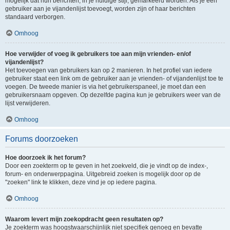
mogelijk dat hun berichten, in je huidige stijl, gemarkeerd worden. Als je een
gebruiker aan je vijandenlijst toevoegt, worden zijn of haar berichten
standaard verborgen.
Omhoog
Hoe verwijder of voeg ik gebruikers toe aan mijn vrienden- en/of
vijandenlijst?
Het toevoegen van gebruikers kan op 2 manieren. In het profiel van iedere
gebruiker staat een link om de gebruiker aan je vrienden- of vijandenlijst toe te
voegen. De tweede manier is via het gebruikerspaneel, je moet dan een
gebruikersnaam opgeven. Op dezelfde pagina kun je gebruikers weer van de
lijst verwijderen.
Omhoog
Forums doorzoeken
Hoe doorzoek ik het forum?
Door een zoekterm op te geven in het zoekveld, die je vindt op de index-,
forum- en onderwerppagina. Uitgebreid zoeken is mogelijk door op de
"zoeken" link te klikken, deze vind je op iedere pagina.
Omhoog
Waarom levert mijn zoekopdracht geen resultaten op?
Je zoekterm was hoogstwaarschijnlijk niet specifiek genoeg en bevatte