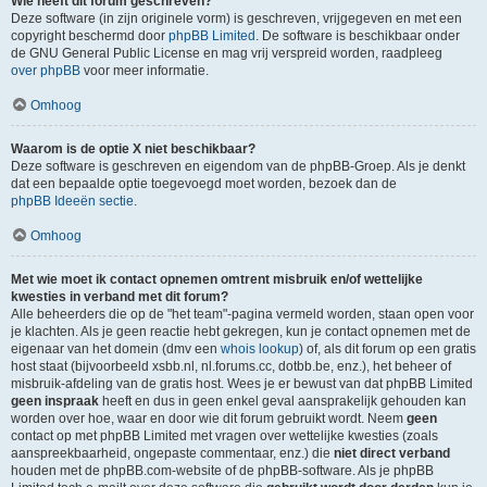
Wie heeft dit forum geschreven?
Deze software (in zijn originele vorm) is geschreven, vrijgegeven en met een
copyright beschermd door
phpBB Limited
. De software is beschikbaar onder
de GNU General Public License en mag vrij verspreid worden, raadpleeg
over phpBB
voor meer informatie.
Omhoog
Waarom is de optie X niet beschikbaar?
Deze software is geschreven en eigendom van de phpBB-Groep. Als je denkt
dat een bepaalde optie toegevoegd moet worden, bezoek dan de
phpBB Ideeën sectie
.
Omhoog
Met wie moet ik contact opnemen omtrent misbruik en/of wettelijke
kwesties in verband met dit forum?
Alle beheerders die op de "het team"-pagina vermeld worden, staan open voor
je klachten. Als je geen reactie hebt gekregen, kun je contact opnemen met de
eigenaar van het domein (dmv een
whois lookup
) of, als dit forum op een gratis
host staat (bijvoorbeeld xsbb.nl, nl.forums.cc, dotbb.be, enz.), het beheer of
misbruik-afdeling van de gratis host. Wees je er bewust van dat phpBB Limited
geen inspraak
heeft en dus in geen enkel geval aansprakelijk gehouden kan
worden over hoe, waar en door wie dit forum gebruikt wordt. Neem
geen
contact op met phpBB Limited met vragen over wettelijke kwesties (zoals
aanspreekbaarheid, ongepaste commentaar, enz.) die
niet direct verband
houden met de phpBB.com-website of de phpBB-software. Als je phpBB