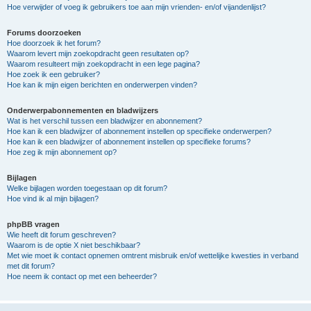
Hoe verwijder of voeg ik gebruikers toe aan mijn vrienden- en/of vijandenlijst?
Forums doorzoeken
Hoe doorzoek ik het forum?
Waarom levert mijn zoekopdracht geen resultaten op?
Waarom resulteert mijn zoekopdracht in een lege pagina?
Hoe zoek ik een gebruiker?
Hoe kan ik mijn eigen berichten en onderwerpen vinden?
Onderwerpabonnementen en bladwijzers
Wat is het verschil tussen een bladwijzer en abonnement?
Hoe kan ik een bladwijzer of abonnement instellen op specifieke onderwerpen?
Hoe kan ik een bladwijzer of abonnement instellen op specifieke forums?
Hoe zeg ik mijn abonnement op?
Bijlagen
Welke bijlagen worden toegestaan op dit forum?
Hoe vind ik al mijn bijlagen?
phpBB vragen
Wie heeft dit forum geschreven?
Waarom is de optie X niet beschikbaar?
Met wie moet ik contact opnemen omtrent misbruik en/of wettelijke kwesties in verband
met dit forum?
Hoe neem ik contact op met een beheerder?