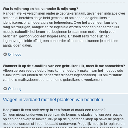
Wat is mijn rang en hoe verander ik mijn rang?
Rangen, welke verschijnen onder je gebruikersnaam, geven een indicatie over
het aantal berchten dat je hebt gemaakt of om bepaalde gebruikers te
identificeren, bijv. moderators en beheerders. Over het algemeen kun je je
rang niet wijzigen, aangezien ze ingesteld worden door een beheerder. Nu
moet je natuurlijk het forum niet beginnen te spammen met onzinnig veel
berichten, gewoon voor een hogere rang. Dit heeft zelfs mogelijk het
tegenovergestelde effect, een beheerder of moderator kunnen je berichten
aantal doen dalen.
Omhoog
Wanneer ik op de e-maillink van een gebruiker klik, moet ik me aanmelden?
Alleen geregistreerde gebruikers kunnen gebruik maken van het ingebouwde
e-mailformulier (indien de beheerder dit heeft ingeschakeld). Dit om misbruik
van het e-mailsysteem door anonieme gebruikers te voorkomen.
Omhoog
Vragen in verband met het plaatsen van berichten
Hoe plaats ik een onderwerp in een forum of maak een reactie?
Om een nieuw onderwerp in één van de forums te plaatsen of om een reactie
op een onderwerp te maken, klik je op de bijhorende knop op ofwel de pagina
met onderwerpen of in een bepaald onderwerp. Mogelijk moet je je registreren