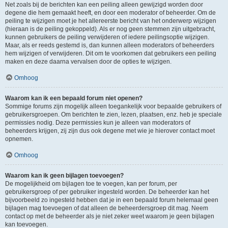
Net zoals bij de berichten kan een peiling alleen gewijzigd worden door
degene die hem gemaakt heeft, en door een moderator of beheerder. Om de
peiling te wijzigen moet je het allereerste bericht van het onderwerp wijzigen
(hieraan is de peiling gekoppeld). Als er nog geen stemmen zijn uitgebracht,
kunnen gebruikers de peiling verwijderen of iedere peilingsoptie wijzigen.
Maar, als er reeds gestemd is, dan kunnen alleen moderators of beheerders
hem wijzigen of verwijderen. Dit om te voorkomen dat gebruikers een peiling
maken en deze daarna vervalsen door de opties te wijzigen.
Omhoog
Waarom kan ik een bepaald forum niet openen?
Sommige forums zijn mogelijk alleen toegankelijk voor bepaalde gebruikers of
gebruikersgroepen. Om berichten te zien, lezen, plaatsen, enz. heb je speciale
permissies nodig. Deze permissies kun je alleen van moderators of
beheerders krijgen, zij zijn dus ook degene met wie je hierover contact moet
opnemen.
Omhoog
Waarom kan ik geen bijlagen toevoegen?
De mogelijkheid om bijlagen toe te voegen, kan per forum, per
gebruikersgroep of per gebruiker ingesteld worden. De beheerder kan het
bijvoorbeeld zo ingesteld hebben dat je in een bepaald forum helemaal geen
bijlagen mag toevoegen of dat alleen de beheerdersgroep dit mag. Neem
contact op met de beheerder als je niet zeker weet waarom je geen bijlagen
kan toevoegen.