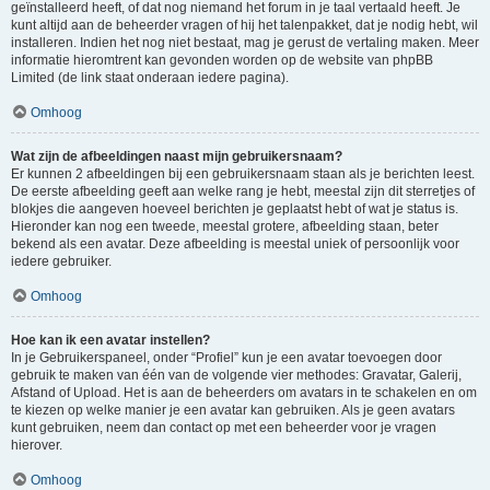
geïnstalleerd heeft, of dat nog niemand het forum in je taal vertaald heeft. Je
kunt altijd aan de beheerder vragen of hij het talenpakket, dat je nodig hebt, wil
installeren. Indien het nog niet bestaat, mag je gerust de vertaling maken. Meer
informatie hieromtrent kan gevonden worden op de website van phpBB
Limited (de link staat onderaan iedere pagina).
Omhoog
Wat zijn de afbeeldingen naast mijn gebruikersnaam?
Er kunnen 2 afbeeldingen bij een gebruikersnaam staan als je berichten leest.
De eerste afbeelding geeft aan welke rang je hebt, meestal zijn dit sterretjes of
blokjes die aangeven hoeveel berichten je geplaatst hebt of wat je status is.
Hieronder kan nog een tweede, meestal grotere, afbeelding staan, beter
bekend als een avatar. Deze afbeelding is meestal uniek of persoonlijk voor
iedere gebruiker.
Omhoog
Hoe kan ik een avatar instellen?
In je Gebruikerspaneel, onder “Profiel” kun je een avatar toevoegen door
gebruik te maken van één van de volgende vier methodes: Gravatar, Galerij,
Afstand of Upload. Het is aan de beheerders om avatars in te schakelen en om
te kiezen op welke manier je een avatar kan gebruiken. Als je geen avatars
kunt gebruiken, neem dan contact op met een beheerder voor je vragen
hierover.
Omhoog