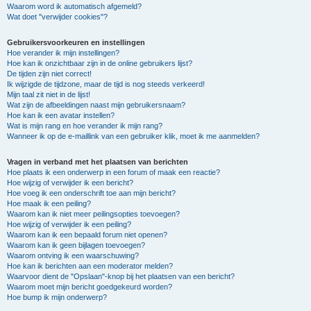
Waarom word ik automatisch afgemeld?
Wat doet "verwijder cookies"?
Gebruikersvoorkeuren en instellingen
Hoe verander ik mijn instellingen?
Hoe kan ik onzichtbaar zijn in de online gebruikers lijst?
De tijden zijn niet correct!
Ik wijzigde de tijdzone, maar de tijd is nog steeds verkeerd!
Mijn taal zit niet in de lijst!
Wat zijn de afbeeldingen naast mijn gebruikersnaam?
Hoe kan ik een avatar instellen?
Wat is mijn rang en hoe verander ik mijn rang?
Wanneer ik op de e-maillink van een gebruiker klik, moet ik me aanmelden?
Vragen in verband met het plaatsen van berichten
Hoe plaats ik een onderwerp in een forum of maak een reactie?
Hoe wijzig of verwijder ik een bericht?
Hoe voeg ik een onderschrift toe aan mijn bericht?
Hoe maak ik een peiling?
Waarom kan ik niet meer peilingsopties toevoegen?
Hoe wijzig of verwijder ik een peiling?
Waarom kan ik een bepaald forum niet openen?
Waarom kan ik geen bijlagen toevoegen?
Waarom ontving ik een waarschuwing?
Hoe kan ik berichten aan een moderator melden?
Waarvoor dient de "Opslaan"-knop bij het plaatsen van een bericht?
Waarom moet mijn bericht goedgekeurd worden?
Hoe bump ik mijn onderwerp?