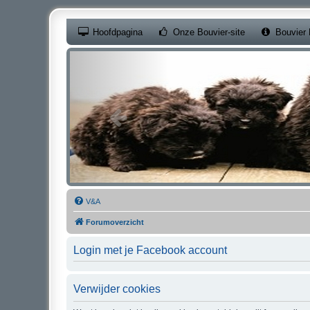
(Opens a new ta
Hoofdpagina
Onze Bouvier-site
Bouvier 
V&A
Forumoverzicht
Login met je Facebook account
Verwijder cookies