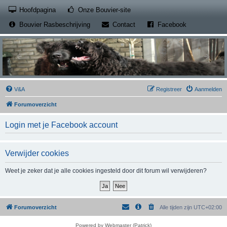
(Opens a new tab)
Hoofdpagina
Onze Bouvier-site
(Opens a new tab)
(Opens a new
Bouvier Rasbeschrijving
Contact
Facebook
V&A
Registreer
Aanmelden
Forumoverzicht
Login met je Facebook account
Verwijder cookies
Weet je zeker dat je alle cookies ingesteld door dit forum wil verwijderen?
Forumoverzicht
Alle tijden zijn
UTC+02:00
Powered by Webmaster (Patrick)