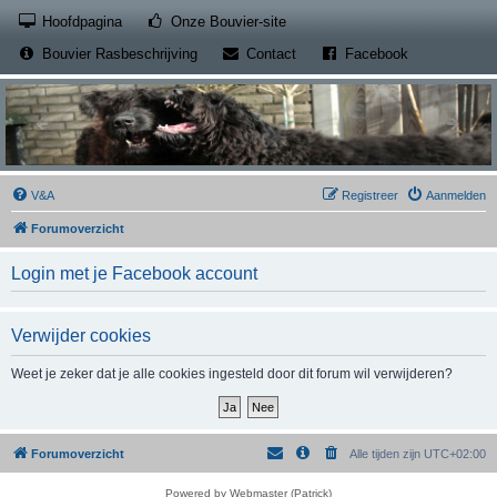
(Opens a new tab)
Hoofdpagina
Onze Bouvier-site
(Opens a new tab)
(Opens a new
Bouvier Rasbeschrijving
Contact
Facebook
V&A
Registreer
Aanmelden
Forumoverzicht
Login met je Facebook account
Verwijder cookies
Weet je zeker dat je alle cookies ingesteld door dit forum wil verwijderen?
Forumoverzicht
Alle tijden zijn
UTC+02:00
Powered by Webmaster (Patrick)