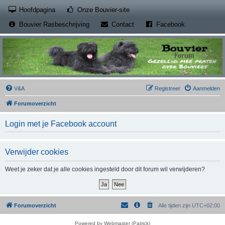
(Opens a new tab)
Hoofdpagina
Onze Bouvier-site
(Opens a new tab)
(Opens a new
Bouvier Rasbeschrijving
Contact
Facebook
V&A
Registreer
Aanmelden
Forumoverzicht
Login met je Facebook account
Verwijder cookies
Weet je zeker dat je alle cookies ingesteld door dit forum wil verwijderen?
Forumoverzicht
Alle tijden zijn
UTC+02:00
Powered by Webmaster (Patrick)