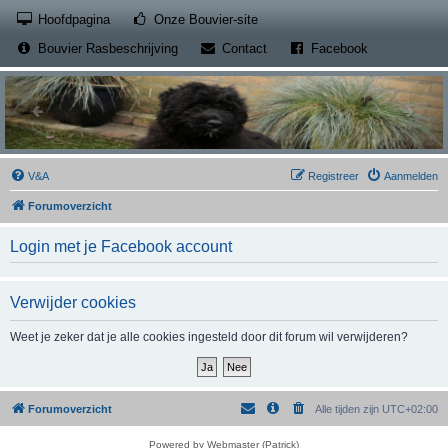
(Opens a new tab)
Hoofdpagina
Onze Bouvier-site
(Opens a new tab)
(Opens a new
Bouvier Rasbeschrijving
Contact
Facebook
V&A
Registreer
Aanmelden
Forumoverzicht
Login met je Facebook account
Verwijder cookies
Weet je zeker dat je alle cookies ingesteld door dit forum wil verwijderen?
Forumoverzicht
Alle tijden zijn
UTC+02:00
Powered by Webmaster (Patrick)