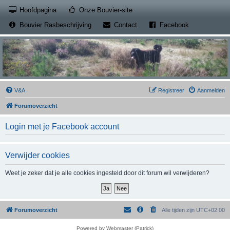
(Opens a new tab)
Hoofdpagina
Onze Bouvier-site
(Opens a new tab)
(Opens a new
Bouvier Rasbeschrijving
Contact
Facebook
V&A
Registreer
Aanmelden
Forumoverzicht
Login met je Facebook account
Verwijder cookies
Weet je zeker dat je alle cookies ingesteld door dit forum wil verwijderen?
Forumoverzicht
Alle tijden zijn
UTC+02:00
Powered by Webmaster (Patrick)