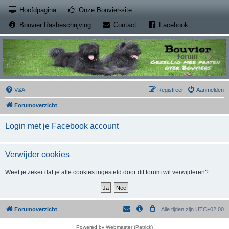
(Opens a new tab)
Hoofdpagina
Onze Bouvier-site
(Opens a new tab)
(Opens a new
Bouvier Rasbeschrijving
Contact
Facebook
V&A
Registreer
Aanmelden
Forumoverzicht
Login met je Facebook account
Verwijder cookies
Weet je zeker dat je alle cookies ingesteld door dit forum wil verwijderen?
Forumoverzicht
Alle tijden zijn
UTC+02:00
Powered by Webmaster (Patrick)