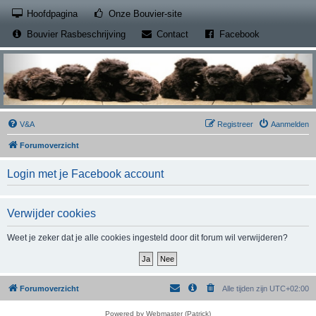
(Opens a new tab)
Hoofdpagina
Onze Bouvier-site
(Opens a new tab)
(Opens a new
Bouvier Rasbeschrijving
Contact
Facebook
V&A
Registreer
Aanmelden
Forumoverzicht
Login met je Facebook account
Verwijder cookies
Weet je zeker dat je alle cookies ingesteld door dit forum wil verwijderen?
Forumoverzicht
Alle tijden zijn
UTC+02:00
Powered by Webmaster (Patrick)