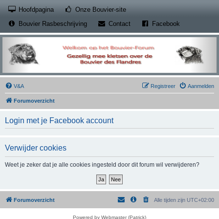
(Opens a new tab)
Hoofdpagina
Onze Bouvier-site
(Opens a new tab)
(Opens a new
Bouvier Rasbeschrijving
Contact
Facebook
V&A
Registreer
Aanmelden
Forumoverzicht
Login met je Facebook account
Verwijder cookies
Weet je zeker dat je alle cookies ingesteld door dit forum wil verwijderen?
Forumoverzicht
Alle tijden zijn
UTC+02:00
Powered by Webmaster (Patrick)