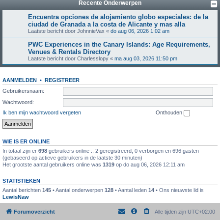
Recente Onderwerpen
Encuentra opciones de alojamiento globo especiales: de la
ciudad de Granada a la costa de Alicante y mas alla
Laatste bericht door
JohnnieVax
«
do aug 06, 2026 1:02 am
PWC Experiences in the Canary Islands: Age Requirements,
Venues & Rentals Directory
Laatste bericht door
Charlesslopy
«
ma aug 03, 2026 11:50 pm
AANMELDEN
•
REGISTREER
Gebruikersnaam:
Wachtwoord:
Ik ben mijn wachtwoord vergeten
Onthouden
WIE IS ER ONLINE
In totaal zijn er
698
gebruikers online :: 2 geregistreerd, 0 verborgen en 696 gasten
(gebaseerd op actieve gebruikers in de laatste 30 minuten)
Het grootste aantal gebruikers online was
1319
op do aug 06, 2026 12:11 am
STATISTIEKEN
Aantal berichten
145
• Aantal onderwerpen
128
• Aantal leden
14
• Ons nieuwste lid is
LewisNaw
Forumoverzicht
Alle tijden zijn
UTC+02:00