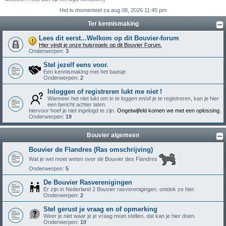
Het is momenteel za aug 08, 2026 11:45 pm
Ter kennismaking
Lees dit eerst...Welkom op dit Bouvier-forum
Hier vindt je onze huisregels op dit Bouvier Forum.
Onderwerpen:
3
Stel jezelf eens voor.
Een kennismaking met het baasje.
Onderwerpen:
2
Inloggen of registreren lukt me niet !
Wanneer het niet lukt om in te loggen en/of je te registreren, kan je hier
een bericht achter laten.
hiervoor hoef je niet ingelogd te zijn.
Ongetwijfeld komen we met een oplossing.
Onderwerpen:
19
Bouvier algemeen
Bouvier de Flandres (Ras omschrijving)
Wat je wel moet weten over de Bouvier des Flandres
Onderwerpen:
5
De Bouvier Rasverenigingen
Er zijn in Nederland 2 Bouvier rasverenigingen, ontdek ze hier.
Onderwerpen:
2
Stel gerust je vraag en of opmerking
Weer je niet waar je je vraag moet stellen, dat kan je hier doen.
Onderwerpen:
10