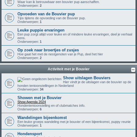
Waar kan ik betrouwbaar een bouvier pup aanschaffen.
Onderwerpen:
2
Opvoeden van de Bouvier pup
Tips tijdens de opvoeding van de Bouvier pup.
Onderwerpen:
1
Leuke puppie ervaringen
Een pup zorgt altijd voor leuke en of mindere leuke ervaringen, deel je verhaal
eens.
Onderwerpen:
1
Op zoek naar broertjes of zusjes
Hoe gaat het met de nestgenoten van je Pup, deel het hier
Onderwerpen:
2
Activiteit met je Bouvier
Show uitslagen Bouviers
Hier vindt je de uitslagen van de bouvier op de
honden tentoonstellingen in Nederland
Onderwerpen:
34
Showen met je Bouvier
Show Agenda 2024
Hondententoonstelling en of clubmatches info.
Onderwerpen:
6
Wandelingen bijeenkomst
Een leuke groeps wandeling met je bouvier of een bijeenkomst, puppy reunie
Onderwerpen:
1
Hondensport