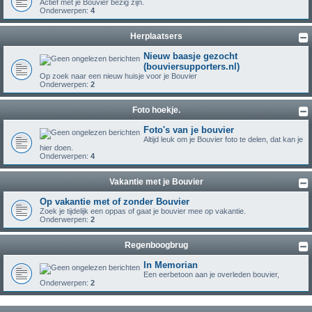
Actief met je Bouvier bezig zijn.
Onderwerpen:
4
Herplaatsers
Nieuw baasje gezocht
(bouviersupporters.nl)
Op zoek naar een nieuw huisje voor je Bouvier
Onderwerpen:
2
Foto hoekje.
Foto's van je bouvier
Altijd leuk om je Bouvier foto te delen, dat kan je
hier doen.
Onderwerpen:
4
Vakantie met je Bouvier
Op vakantie met of zonder Bouvier
Zoek je tijdelijk een oppas of gaat je bouvier mee op vakantie.
Onderwerpen:
2
Regenboogbrug
In Memorian
Een eerbetoon aan je overleden bouvier,
Onderwerpen:
2