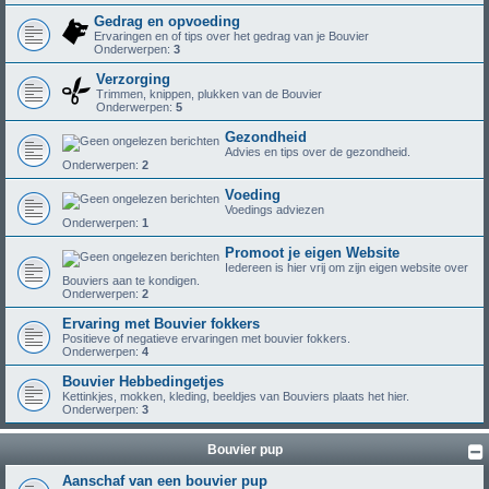
Gedrag en opvoeding
Ervaringen en of tips over het gedrag van je Bouvier
Onderwerpen:
3
Verzorging
Trimmen, knippen, plukken van de Bouvier
Onderwerpen:
5
Gezondheid
Advies en tips over de gezondheid.
Onderwerpen:
2
Voeding
Voedings adviezen
Onderwerpen:
1
Promoot je eigen Website
Iedereen is hier vrij om zijn eigen website over
Bouviers aan te kondigen.
Onderwerpen:
2
Ervaring met Bouvier fokkers
Positieve of negatieve ervaringen met bouvier fokkers.
Onderwerpen:
4
Bouvier Hebbedingetjes
Kettinkjes, mokken, kleding, beeldjes van Bouviers plaats het hier.
Onderwerpen:
3
Bouvier pup
Aanschaf van een bouvier pup