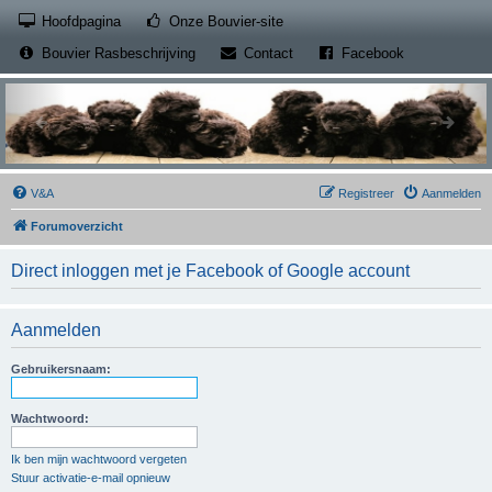
(Opens a new tab)
Hoofdpagina
Onze Bouvier-site
(Opens a new tab)
(Opens a new
Bouvier Rasbeschrijving
Contact
Facebook
V&A
Registreer
Aanmelden
Forumoverzicht
Direct inloggen met je Facebook of Google account
Aanmelden
Gebruikersnaam:
Wachtwoord:
Ik ben mijn wachtwoord vergeten
Stuur activatie-e-mail opnieuw