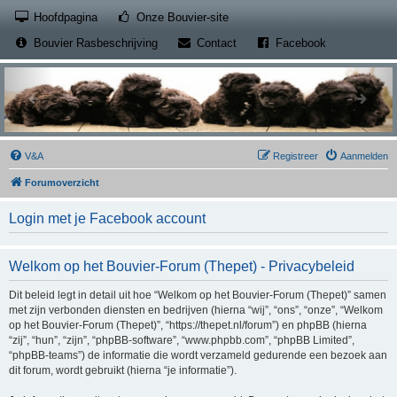
(Opens a new tab)
Hoofdpagina
Onze Bouvier-site
(Opens a new tab)
(Opens a new
Bouvier Rasbeschrijving
Contact
Facebook
V&A
Registreer
Aanmelden
Forumoverzicht
Login met je Facebook account
Welkom op het Bouvier-Forum (Thepet) - Privacybeleid
Dit beleid legt in detail uit hoe “Welkom op het Bouvier-Forum (Thepet)” samen
met zijn verbonden diensten en bedrijven (hierna “wij”, “ons”, “onze”, “Welkom
op het Bouvier-Forum (Thepet)”, “https://thepet.nl/forum”) en phpBB (hierna
“zij”, “hun”, “zijn”, “phpBB-software”, “www.phpbb.com”, “phpBB Limited”,
“phpBB-teams”) de informatie die wordt verzameld gedurende een bezoek aan
dit forum, wordt gebruikt (hierna “je informatie”).