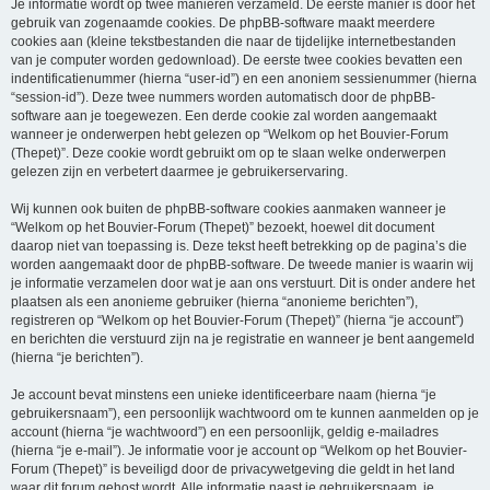
Je informatie wordt op twee manieren verzameld. De eerste manier is door het
gebruik van zogenaamde cookies. De phpBB-software maakt meerdere
cookies aan (kleine tekstbestanden die naar de tijdelijke internetbestanden
van je computer worden gedownload). De eerste twee cookies bevatten een
indentificatienummer (hierna “user-id”) en een anoniem sessienummer (hierna
“session-id”). Deze twee nummers worden automatisch door de phpBB-
software aan je toegewezen. Een derde cookie zal worden aangemaakt
wanneer je onderwerpen hebt gelezen op “Welkom op het Bouvier-Forum
(Thepet)”. Deze cookie wordt gebruikt om op te slaan welke onderwerpen
gelezen zijn en verbetert daarmee je gebruikerservaring.
Wij kunnen ook buiten de phpBB-software cookies aanmaken wanneer je
“Welkom op het Bouvier-Forum (Thepet)” bezoekt, hoewel dit document
daarop niet van toepassing is. Deze tekst heeft betrekking op de pagina’s die
worden aangemaakt door de phpBB-software. De tweede manier is waarin wij
je informatie verzamelen door wat je aan ons verstuurt. Dit is onder andere het
plaatsen als een anonieme gebruiker (hierna “anonieme berichten”),
registreren op “Welkom op het Bouvier-Forum (Thepet)” (hierna “je account”)
en berichten die verstuurd zijn na je registratie en wanneer je bent aangemeld
(hierna “je berichten”).
Je account bevat minstens een unieke identificeerbare naam (hierna “je
gebruikersnaam”), een persoonlijk wachtwoord om te kunnen aanmelden op je
account (hierna “je wachtwoord”) en een persoonlijk, geldig e-mailadres
(hierna “je e-mail”). Je informatie voor je account op “Welkom op het Bouvier-
Forum (Thepet)” is beveiligd door de privacywetgeving die geldt in het land
waar dit forum gehost wordt. Alle informatie naast je gebruikersnaam, je