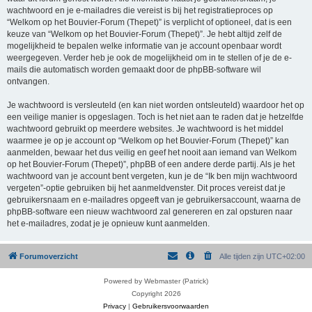
wachtwoord en je e-mailadres die vereist is bij het registratieproces op
“Welkom op het Bouvier-Forum (Thepet)” is verplicht of optioneel, dat is een
keuze van “Welkom op het Bouvier-Forum (Thepet)”. Je hebt altijd zelf de
mogelijkheid te bepalen welke informatie van je account openbaar wordt
weergegeven. Verder heb je ook de mogelijkheid om in te stellen of je de e-
mails die automatisch worden gemaakt door de phpBB-software wil
ontvangen.
Je wachtwoord is versleuteld (en kan niet worden ontsleuteld) waardoor het op
een veilige manier is opgeslagen. Toch is het niet aan te raden dat je hetzelfde
wachtwoord gebruikt op meerdere websites. Je wachtwoord is het middel
waarmee je op je account op “Welkom op het Bouvier-Forum (Thepet)” kan
aanmelden, bewaar het dus veilig en geef het nooit aan iemand van Welkom
op het Bouvier-Forum (Thepet)”, phpBB of een andere derde partij. Als je het
wachtwoord van je account bent vergeten, kun je de “Ik ben mijn wachtwoord
vergeten”-optie gebruiken bij het aanmeldvenster. Dit proces vereist dat je
gebruikersnaam en e-mailadres opgeeft van je gebruikersaccount, waarna de
phpBB-software een nieuw wachtwoord zal genereren en zal opsturen naar
het e-mailadres, zodat je je opnieuw kunt aanmelden.
Forumoverzicht
Alle tijden zijn
UTC+02:00
Powered by Webmaster (Patrick)
Copyright 2026
Privacy
|
Gebruikersvoorwaarden