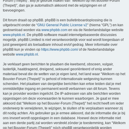
Forum (Thepet)”. Blijf je gebruik maken van “Welkom op het Bouvier-Forum
(Thepet)”, dan ga je automatisch akkoord met de wijzigingen en of
toevoegingen.
Dit forum draait op phpBB. phpBB is een bulletinboardoplossing die is
uitgebracht onder de “
GNU General Public License v2
” (hierna “GPL”) en kan
gedownload worden via
www.phpbb.com
en via de Nederlandstalige website
www.phpbb.nl
. De phpBB-software maakt internetgebaseerde discussies
mogelijk. phpBB Limited is niet verantwoordelijk voor wat wordt toegestaan of
juist geweigerd als toelaatbare inhoud en/of gedrag. Meer informatie over
phpBB kun je vinden op
https://www.phpbb.com/
of de Nederlandstalige
website
www.phpbb.nl
.
Je verklaart geen berichten te plaatsen die kwetsend, obsceen, vulgair,
lasterlijk, haatdragend, dreigend, seksueel georiënteerd of enig ander
materiaal bevat die de wetten van je eigen land, het land waar “Welkom op het
Bouvier-Forum (Thepet)” is gehost of internationale wetgeving kunnen
schenden. Het plaatsen van dergelijke berichten kan ertoe leiden dat je met
onmiddellijke ingang en permanent wordt verbannen van dit forum. Tevens
kan je provider worden ingelicht. De IP-adressen van alle berichten worden
opgeslagen om deze voorwaarden te kunnen waarborgen. Je gaat er mee
akkoord dat “Welkom op het Bouvier-Forum (Thepet)” het recht heeft om ieder
onderwerp te verwijderen, te wijzigen, te sluiten of te verplaatsen wanneer zij
dit nodig achten. Als gebruiker ga je ermee akkoord, dat de informatie die je bij
ons invoert wordt opgeslagen in een database. Hoewel deze informatie niet
aan een derde partij zal worden verstrekt zónder je toestemming, kan “Welkom
op het Bouvier-Forum (Thepet)” nóch phpBB verantwoordelijk worden