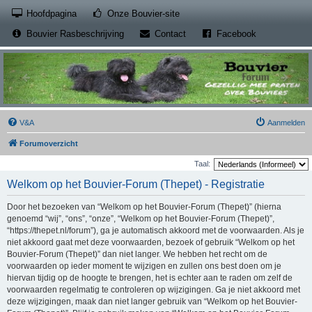
(Opens a new tab)
Hoofdpagina
Onze Bouvier-site
(Opens a new tab)
(Opens a new
Bouvier Rasbeschrijving
Contact
Facebook
V&A
Aanmelden
Forumoverzicht
Taal:
Welkom op het Bouvier-Forum (Thepet) - Registratie
Door het bezoeken van “Welkom op het Bouvier-Forum (Thepet)” (hierna
genoemd “wij”, “ons”, “onze”, “Welkom op het Bouvier-Forum (Thepet)”,
“https://thepet.nl/forum”), ga je automatisch akkoord met de voorwaarden. Als je
niet akkoord gaat met deze voorwaarden, bezoek of gebruik “Welkom op het
Bouvier-Forum (Thepet)” dan niet langer. We hebben het recht om de
voorwaarden op ieder moment te wijzigen en zullen ons best doen om je
hiervan tijdig op de hoogte te brengen, het is echter aan te raden om zelf de
voorwaarden regelmatig te controleren op wijzigingen. Ga je niet akkoord met
deze wijzigingen, maak dan niet langer gebruik van “Welkom op het Bouvier-