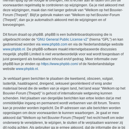
hiervan tijdig op de hoogte te brengen, het is echter aan te raden om zelf de
voorwaarden regelmatig te controleren op wijzigingen. Ga je niet akkoord met
deze wijzigingen, maak dan niet langer gebruik van “Welkom op het Bouvier-
Forum (Thepet)”. Blijf je gebruik maken van “Welkom op het Bouvier-Forum
(Thepet)”, dan ga je automatisch akkoord met de wijzigingen en of
toevoegingen.
Dit forum draait op phpBB. phpBB is een bulletinboardoplossing die is
uitgebracht onder de “
GNU General Public License v2
” (hierna “GPL”) en kan
gedownload worden via
www.phpbb.com
en via de Nederlandstalige website
www.phpbb.nl
. De phpBB-software maakt internetgebaseerde discussies
mogelijk. phpBB Limited is niet verantwoordelijk voor wat wordt toegestaan of
juist geweigerd als toelaatbare inhoud en/of gedrag. Meer informatie over
phpBB kun je vinden op
https://www.phpbb.com/
of de Nederlandstalige
website
www.phpbb.nl
.
Je verklaart geen berichten te plaatsen die kwetsend, obsceen, vulgair,
lasterlijk, haatdragend, dreigend, seksueel georiënteerd of enig ander
materiaal bevat die de wetten van je eigen land, het land waar “Welkom op het
Bouvier-Forum (Thepet)” is gehost of internationale wetgeving kunnen
schenden. Het plaatsen van dergelijke berichten kan ertoe leiden dat je met
onmiddellijke ingang en permanent wordt verbannen van dit forum. Tevens
kan je provider worden ingelicht. De IP-adressen van alle berichten worden
opgeslagen om deze voorwaarden te kunnen waarborgen. Je gaat er mee
akkoord dat “Welkom op het Bouvier-Forum (Thepet)” het recht heeft om ieder
onderwerp te verwijderen, te wijzigen, te sluiten of te verplaatsen wanneer zij
dit nodig achten. Als gebruiker ga je ermee akkoord, dat de informatie die je bij