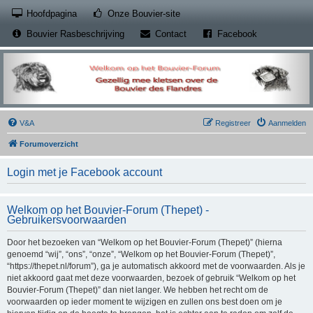
(Opens a new tab)
Hoofdpagina
Onze Bouvier-site
(Opens a new tab)
(Opens a new
Bouvier Rasbeschrijving
Contact
Facebook
V&A
Registreer
Aanmelden
Forumoverzicht
Login met je Facebook account
Welkom op het Bouvier-Forum (Thepet) -
Gebruikersvoorwaarden
Door het bezoeken van “Welkom op het Bouvier-Forum (Thepet)” (hierna
genoemd “wij”, “ons”, “onze”, “Welkom op het Bouvier-Forum (Thepet)”,
“https://thepet.nl/forum”), ga je automatisch akkoord met de voorwaarden. Als je
niet akkoord gaat met deze voorwaarden, bezoek of gebruik “Welkom op het
Bouvier-Forum (Thepet)” dan niet langer. We hebben het recht om de
voorwaarden op ieder moment te wijzigen en zullen ons best doen om je