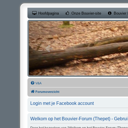
(Opens a new ta
Hoofdpagina
Onze Bouvier-site
Bouvier 
V&A
Forumoverzicht
Login met je Facebook account
Welkom op het Bouvier-Forum (Thepet) - Gebru