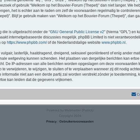
(hierna genoemd “wij”, “ons”, “onze”, “Welkom op het Bouvier-Forum (Thepet)”, “ht
bezoek of gebruik “Welkom op het Bouvier-Forum (Thepet)” dan niet langer. We he
rengen, het is echter aan te raden om zelf de voorwaarden regelmatig te controlere
pet)”. Blijf je gebruik maken van “Welkom op het Bouvier-Forum (Thepet)”, dan ga
 die is uitgebracht onder de “
GNU General Public License v2
” (hierna “GPL”) en
akt internetgebaseerde discussies mogelijk. phpBB Limited is niet verantwoordelij
n op
https://www.phpbb.com/
of de Nederlandstalige website
www.phpbb.nl
.
vulgair, lasterlijk, haatdragend, dreigend, seksueel georiënteerd of enig ander mat
onale wetgeving kunnen schenden. Het plaatsen van dergelijke berichten kan ertoe
licht. De IP-adressen van alle berichten worden opgeslagen om deze voorwaarden
e verwijderen, te wijzigen, te sluiten of te verplaatsen wanneer zij dit nodig achte
e informatie niet aan een derde partij zal worden verstrekt zónder je toestemmin
toe kan leiden dat de gegevens vrijkomen.
C
Powered by Webmaster (Patrick)
Copyright 2026
Privacy
|
Gebruikersvoorwaarden