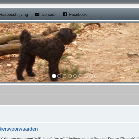
b)
(Opens a new tab)
(Opens a new tab)
Rasbeschrijving
Contact
Facebook
ikersvoorwaarden