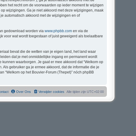
tps://thepet.nl/forum”), ga je automatisch akkoord met de
bben het recht om de voorwaarden op ieder moment te wijzigen
n op wijzigingen. Ga je niet akkoord met deze wijzigingen, maak
 je automatisch akkoord met de wijzigingen en of
 kan gedownload worden via
www.phpbb.com
en via de
k voor wat wordt toegestaan of juist geweigerd als toelaatbare
eriaal bevat die de wetten van je eigen land, het land waar
 leiden dat je met onmiddellijke ingang en permanent wordt
 te kunnen waarborgen. Je gaat er mee akkoord dat “Welkom op
n. Als gebruiker ga je ermee akkoord, dat de informatie die je
g, kan “Welkom op het Bouvier-Forum (Thepet)” nóch phpBB
ontact
Over Ons
Verwijder cookies
Alle tijden zijn
UTC+02:00