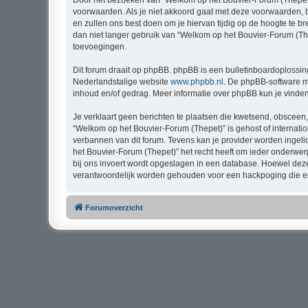
Door het bezoeken van “Welkom op het Bouvier-Forum (Thepet)” 
voorwaarden. Als je niet akkoord gaat met deze voorwaarden, 
en zullen ons best doen om je hiervan tijdig op de hoogte te b
dan niet langer gebruik van “Welkom op het Bouvier-Forum (The
toevoegingen.
Dit forum draait op phpBB. phpBB is een bulletinboardoplossing
Nederlandstalige website
www.phpbb.nl
. De phpBB-software ma
inhoud en/of gedrag. Meer informatie over phpBB kun je vinde
Je verklaart geen berichten te plaatsen die kwetsend, obsceen, 
“Welkom op het Bouvier-Forum (Thepet)” is gehost of internati
verbannen van dit forum. Tevens kan je provider worden inge
het Bouvier-Forum (Thepet)” het recht heeft om ieder onderwerp t
bij ons invoert wordt opgeslagen in een database. Hoewel dez
verantwoordelijk worden gehouden voor een hackpoging die er
Forumoverzicht