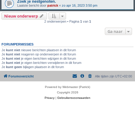
Zoek je nestgenoten.
Laatste bericht door
patrick
«
zo apr 16, 2023 3:50 pm
Nieuw onderwerp
2 onderwerpen • Pagina
1
van
1
Ga naar
FORUMPERMISSIES
Je
kunt niet
nieuwe berichten plaatsen in dit forum
Je
kunt niet
reageren op onderwerpen in dit forum
Je
kunt niet
je eigen berichten wijzigen in dit forum
Je
kunt niet
je eigen berichten verwijderen in dit forum
Je
kunt geen
bijlagen plaatsen in dit forum
Forumoverzicht
Alle tijden zijn
UTC+02:00
Powered by Webmaster (Patrick)
Copyright 2026
Privacy
|
Gebruikersvoorwaarden