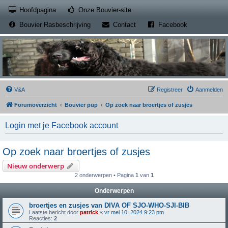
(Opens a new tab)
Hoofdpagina
Onze Bouvier-site
(Opens a new tab)
(Opens a new
Bouvier Rasbeschrijving
Contact
Facebook
V&A
Registreer
Aanmelden
Forumoverzicht
Bouvier pup
Op zoek naar broertjes of zusjes
Login met je Facebook account
Op zoek naar broertjes of zusjes
Nieuw onderwerp
2 onderwerpen • Pagina
1
van
1
Onderwerpen
broertjes en zusjes van DIVA OF SJO-WHO-SJI-BIB
Laatste bericht door
patrick
«
vr mei 10, 2024 9:23 pm
Reacties:
2